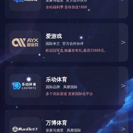
免费体验
免费演示
匹配与贵司高度契合
与销售顾问预约时间
的 系统导入信息真
我 们登门为您演示
实体验
专家诊断
客户参观
20多年经验的专家提
免费预约客户参观亲
供 企业信息化诊断
临 系统现场体验
免费申请试用

400-600-4155
1分钟快速体验