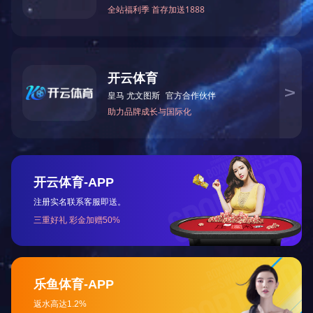
乐鱼平台_乐鱼（中国）一站式服务平台
优瑞塑胶
拂晓新材料
富美高文具
创怡丰精密橡塑