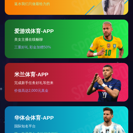
免费体验
免费演示
匹配与贵司高度契合
与销售顾问预约时间
的 系统导入信息真
我 们登门为您演示
实体验
专家诊断
客户参观
20多年经验的专家提
免费预约客户参观亲
供 企业信息化诊断
临 系统现场体验
免费申请试用

400-600-4155
1分钟快速体验