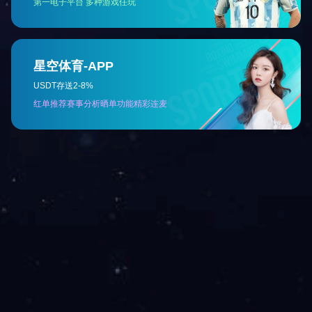
立即提
交

400-600-4155
手机：134 3302 4712
传真：
邮箱：lee@centersoft.com.cn
地址：东莞市南城区天安数码城C2区10楼1006
© 2019 乐鱼平台_乐鱼（中国）一站式服务平台 版权所有
免责声明
网站地图