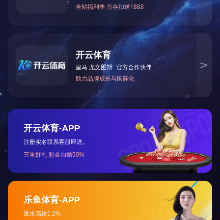
永利百合
凯晟照明
富士智能
吉冈精密
免费体验
免费演示
匹配与贵司高度契合
与销售顾问预约时间
的 系统导入信息真
我 们登门为您演示
实体验